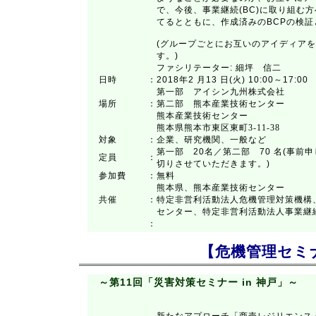
で、今後、事業継続(BC)に取り組む
てるとともに、作成済みのBCPの検
(グループごとにお互いのアイディア
す。)
ファシリテーター: 細坪 信二
日時
：
2018年2 月13 日(火) 10:00～17:00
第一部 アイシン九州株式会社
場所
：
第二部 熊本産業技術センター
熊本産業技術センター
熊本県熊本市東区東町3-11-38
対象
：
企業、研究機関、一般など
第一部 20名／第二部 70 名(事
定員
：
切りさせていただきます。)
参加費
：
無料
熊本県、熊本産業技術センター
共催
：
特定非営利活動法人危機管理対策機構
センター、特定非営利活動法人事業継
：
【危機管理セミ
～第11回「災害対策セミナー in 神戸」～