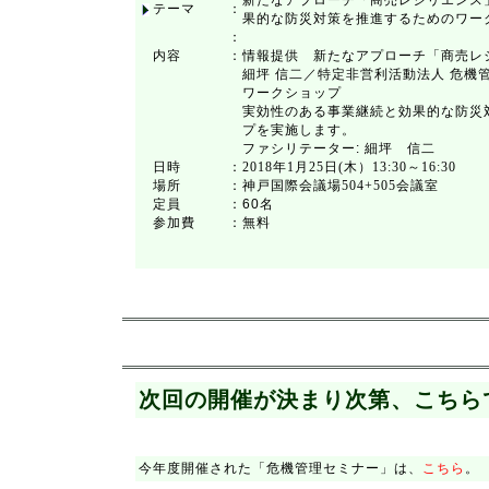
新たなアプローチ「商売レジリエンス
テーマ
：
果的な防災対策を推進するためのワー
：
内容
：
情報提供 新たなアプローチ「商売レ
細坪 信二／特定非営利活動法人 危機
ワークショップ
実効性のある事業継続と効果的な防災
プを実施します。
ファシリテーター: 細坪 信二
日時
：
2018年1月25日(木）13:30～16:30
場所
：
神戸国際会議場504+505会議室
定員
：
60名
参加費
：
無料
次回の開催が決まり次第、こちら
今年度開催された「危機管理セミナー」は、
こちら