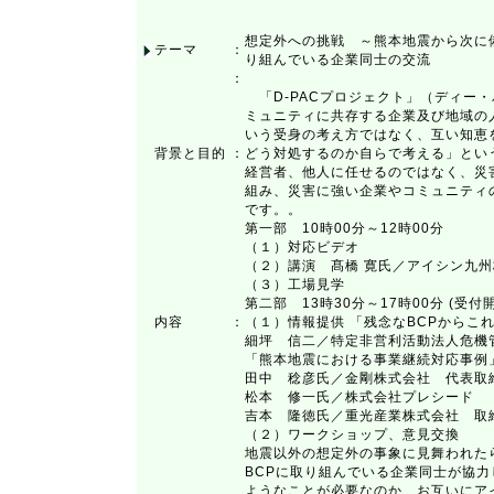
想定外への挑戦 ～熊本地震から次に備
テーマ
：
り組んでいる企業同士の交流
：
「D-PACプロジェクト」（ディー
ミュニティに共存する企業及び地域の
いう受身の考え方ではなく、互い知恵
背景と目的
：
どう対処するのか自らで考える」とい
経営者、他人に任せるのではなく、災
組み、災害に強い企業やコミュニティ
です。。
第一部 10時00分～12時00分
（１）対応ビデオ
（２）講演 髙橋 寛氏／アイシン九
（３）工場見学
第二部 13時30分～17時00分 (受付開
内容
：
（１）情報提供 「残念なBCPからこれ
細坪 信二／特定非営利活動法人危
「熊本地震における事業継続対応事例
田中 稔彦氏／金剛株式会社 代表取
松本 修一氏／株式会社プレシード
吉本 隆徳氏／重光産業株式会社 
（２）ワークショップ、意見交換
地震以外の想定外の事象に見舞われた
BCPに取り組んでいる企業同士が協
ようなことが必要なのか、お互いにア